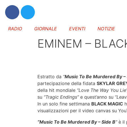
RADIO
GIORNALE
EVENTI
NOTIZIE
EMINEM – BLACK
Estratto da
“
Music To Be Murdered By – 
partecipazione della fidata
SKYLAR GRE
della hit mondiale
“Love The Way You Lie
su
“Tragic Endings”
e quest’anno su
“Leav
In un solo fine settimana
BLACK MAGIC
h
visualizzazioni per il video canvas su Yo
“Music To Be Murdered By – Side B
”
è il