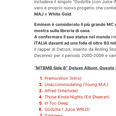
includeva il singolo “Godzilla (con Juice 
vero e proprio nuovo progetto che conti
MAJ
e
White Gold
.
Eminem è considerato il più grande MC di
mostra sulla libreria di casa.
A confermare il suo status nel mondo i ri
ITALIA davanti ad una folla di oltre 80 m
Il rapper di Detroit, inserito da Rolling St
Decennio
per il periodo 2000-2009 e van
“MTBMB Side B” Deluxe Album. Queste l
Premonition (Intro)
Unaccommodating (Young M.A.)
Alfred (Interlude)
Those Kinda Nights (Ed Sheeran)
In Too Deep
Godzilla ( Juice WRLD)
Darkness