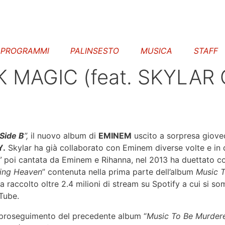
PROGRAMMI
PALINSESTO
MUSICA
STAFF
 MAGIC (feat. SKYLAR 
Side B
”,
il nuovo album di
EMINEM
uscito a sorpresa gioved
Y.
Skylar ha già collaborato con Eminem diverse volte e in d
”
poi cantata da Eminem e Rihanna, nel 2013 ha duettato c
ing Heaven
” contenuta nella prima parte dell’album
Music T
a raccolto oltre 2.4 milioni di stream su Spotify a cui si som
uTube.
 proseguimento del precedente album “
Music To Be Murder