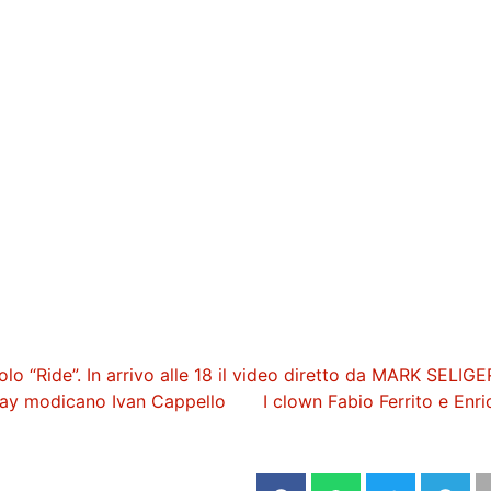
o “Ride”. In arrivo alle 18 il video diretto da MARK SELIGE
eejay modicano Ivan Cappello
I clown Fabio Ferrito e Enr