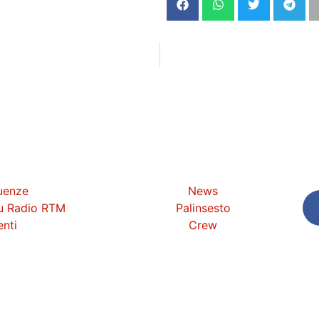
uenze
News
su Radio RTM
Palinsesto
nti
Crew