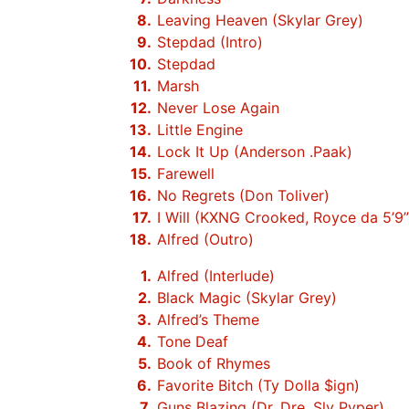
Leaving Heaven (Skylar Grey)
Stepdad (Intro)
Stepdad
Marsh
Never Lose Again
Little Engine
Lock It Up (Anderson .Paak)
Farewell
No Regrets (Don Toliver)
I Will (KXNG Crooked, Royce da 5’9” 
Alfred (Outro)
Alfred (Interlude)
Black Magic (Skylar Grey)
Alfred’s Theme
Tone Deaf
Book of Rhymes
Favorite Bitch (Ty Dolla $ign)
Guns Blazing (Dr. Dre, Sly Pyper)