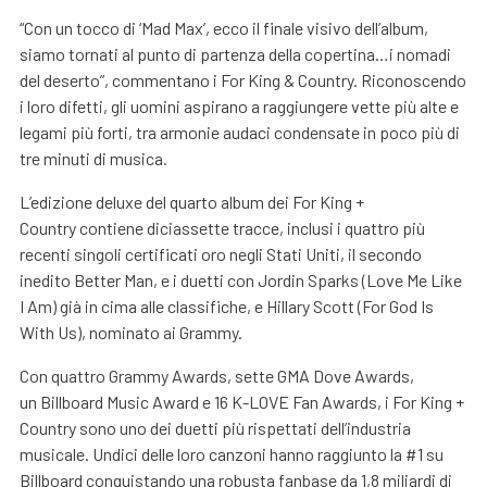
“Con un tocco di ‘Mad Max’, ecco il finale visivo dell’album,
siamo tornati al punto di partenza della copertina…i nomadi
del deserto”, commentano i For King & Country. Riconoscendo
i loro difetti, gli uomini aspirano a raggiungere vette più alte e
legami più forti, tra armonie audaci condensate in poco più di
tre minuti di musica.
L’edizione deluxe del quarto album dei For King +
Country contiene diciassette tracce, inclusi i quattro più
recenti singoli certificati oro negli Stati Uniti, il secondo
inedito Better Man, e i duetti con Jordin Sparks (Love Me Like
I Am) già in cima alle classifiche, e Hillary Scott (For God Is
With Us), nominato ai Grammy.
Con quattro Grammy Awards, sette GMA Dove Awards,
un Billboard Music Award e 16 K-LOVE Fan Awards, i For King +
Country sono uno dei duetti più rispettati dell’industria
musicale. Undici delle loro canzoni hanno raggiunto la #1 su
Billboard conquistando una robusta fanbase da 1,8 miliardi di