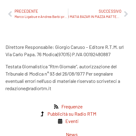
PRECEDENTE
SUCCESSIVO
Marco Ligabue e Andrea Barbi presentano “Salutami tuo fratello” a Donnafugata (Rg) domenica 9 luglio
I MATIA BAZAR IN PIAZZA MATTEOTTI A MODICA PER UN CONCERTO GRATUITO IMPERDIBILE VENERDÌ 1 DICEMBRE
Direttore Responsabile: Giorgio Caruso – Editore R.T.M. srl
Via Carlo Papa, 76 Modica(97015) P.IVA 00192480887
Testata Giornalistica “Rtm Giornale”, autorizzazione del
Tribunale di Modica n° 93 del 26/08/1977 Per segnalare
eventuali errori nell’uso di materiale riservato scriveteci a
redazione@radiortm.it
Frequenze
Pubblicità su Radio RTM
Eventi
News