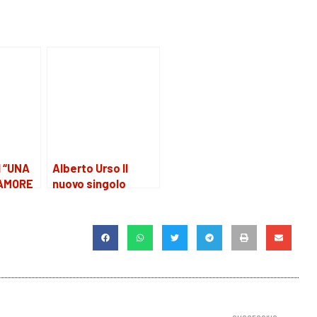
 “UNA
Alberto Urso Il
AMORE
nuovo singolo
A”
“AMARSI E’ UN
MIRACOLO”