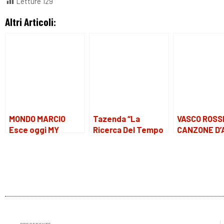
Letture
129
Altri Articoli:
MONDO MARCIO
Tazenda “La
VASCO ROSSI
Esce oggi MY
Ricerca Del Tempo
CANZONE D’
BEAUTIFUL BLOODY
Perduto” dal 19
BUTTATA VI
BREAK UP
Marzo