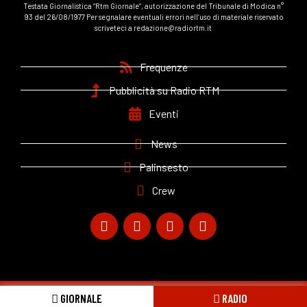
Testata Giornalistica “Rtm Giornale”, autorizzazione del Tribunale di Modica n°
93 del 26/08/1977 Per segnalare eventuali errori nell’uso di materiale riservato
scriveteci a redazione@radiortm.it
Frequenze
Pubblicità su Radio RTM
Eventi
News
Palinsesto
Crew
© Copyright 2020 – RadioRTM | Powered By
IlBrandificio
GIORNALE
RADIO