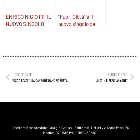
ENRICO NIGIOTTI IL
“Fuori Città” è il
NUOVO SINGOLO
nuovo singolo del
“NOTTI DI LUNA”
gruppo siciliano
DAL 23 APRILE
“VeiveCura”
PRECEDENTE
SUCCESSIVO
VASCO ROSSI “UNA CANZONE D’AMORE BUTTATA VIA”
JUSTIN BIEBER “ANYONE”
Direttore Responsabile: Giorgio Caruso – Editore R.T.M. srl Via Carlo Papa, 76
Modica(97015) P.IVA 00192480887