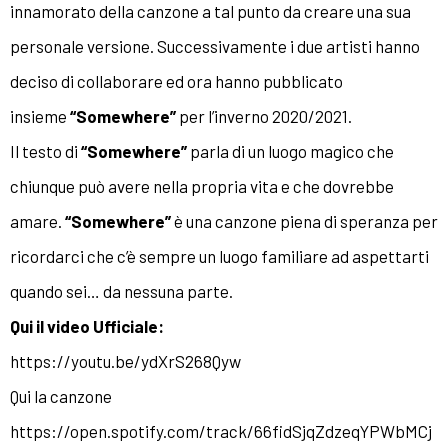
innamorato della canzone a tal punto da creare una sua
personale versione. Successivamente i due artisti hanno
deciso di collaborare ed ora hanno pubblicato
insieme
“Somewhere”
per l’inverno 2020/2021.
Il testo di
“Somewhere”
parla di un luogo magico che
chiunque può avere nella propria vita e che dovrebbe
amare.
“Somewhere”
è una canzone piena di speranza per
ricordarci che c’è sempre un luogo familiare ad aspettarti
quando sei… da nessuna parte.
Qui il video Ufficiale:
https://youtu.be/ydXrS268Qyw
Qui la canzone
https://open.spotify.com/track/66fidSjqZdzeqYPWbMCj