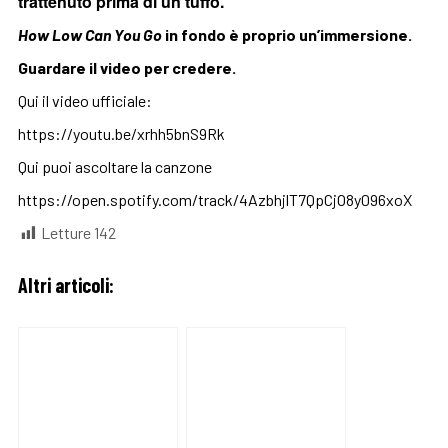
trattenuto prima di un tuffo.
How Low Can You Go
in fondo è proprio un’immersione.
Guardare il video per credere.
Qui il video ufficiale:
https://youtu.be/xrhh5bnS9Rk
Qui puoi ascoltare la canzone
https://open.spotify.com/track/4AzbhjlT7QpCjO8y096xoX
Letture
142
Altri articoli: