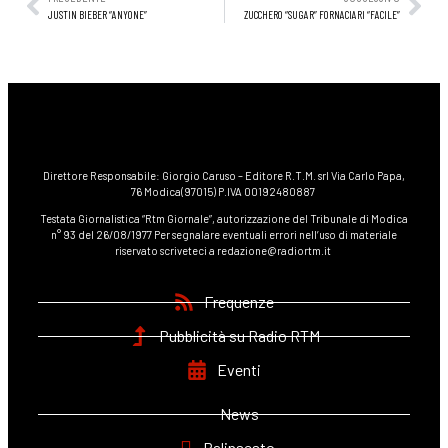
JUSTIN BIEBER “ANYONE”
ZUCCHERO “SUGAR” FORNACIARI “FACILE”
Direttore Responsabile: Giorgio Caruso – Editore R.T.M. srl Via Carlo Papa,
76 Modica(97015) P.IVA 00192480887
Testata Giornalistica “Rtm Giornale”, autorizzazione del Tribunale di Modica
n° 93 del 26/08/1977 Per segnalare eventuali errori nell’uso di materiale
riservato scriveteci a redazione@radiortm.it
Frequenze
Pubblicità su Radio RTM
Eventi
News
Palinsesto