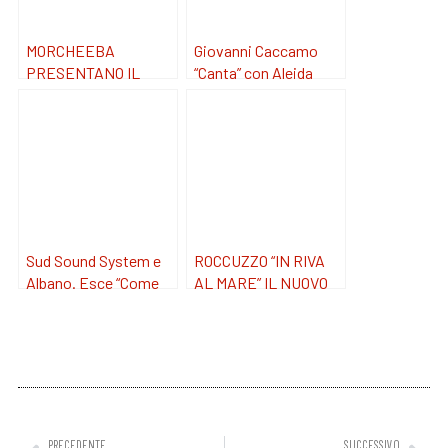
MORCHEEBA
Giovanni Caccamo
PRESENTANO IL
“Canta” con Aleida
SINGOLO ‘KILLED
Guevara, il nuovo
OUR LOVE’ DAL
singolo dall’11 giugno.
NUOVO ALBUM
‘BLACKEST BLUE’
Sud Sound System e
ROCCUZZO “IN RIVA
Albano. Esce “Come
AL MARE” IL NUOVO
L’Edera” Il nuovo
SINGOLO DAL 23
singolo e video.
LUGLIO.
PRECEDENTE
SUCCESSIVO