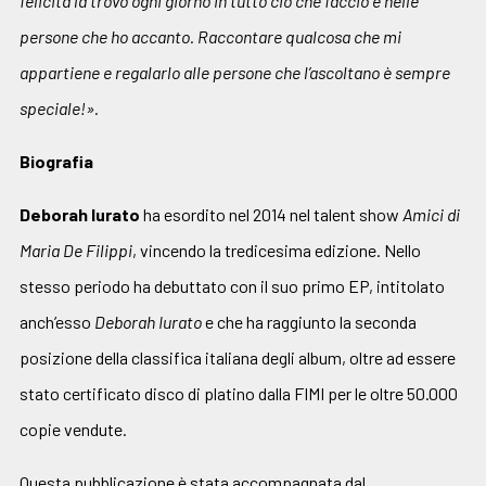
felicità la trovo ogni giorno in tutto ciò che faccio e nelle
persone che ho accanto. Raccontare qualcosa che mi
appartiene e regalarlo alle persone che l’ascoltano è sempre
speciale!».
Biografia
Deborah Iurato
ha esordito nel 2014 nel talent show
Amici di
Maria De Filippi
, vincendo la tredicesima edizione. Nello
stesso periodo ha debuttato con il suo primo EP, intitolato
anch’esso
Deborah Iurato
e che ha raggiunto la seconda
posizione della classifica italiana degli album, oltre ad essere
stato certificato disco di platino dalla FIMI per le oltre 50.000
copie vendute.
Questa pubblicazione è stata accompagnata dal