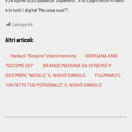
Il 24 Aprile 2020 pubblica “Supereroi”. Il 10 Luglio esce in radio
e in tutti i digital “Ma cosa vuoi?”.
Letture
84
Altri articoli:
Haiducii “Respira” Videointervista
GIORDANA ANGI
“SICCOME SEI”
BRANDO MADONIA DA VENERDÌ 11
DICEMBRE “NATALE” IL NUOVO SINGOLO
FULMINACCI
“UN FATTO TUO PERSONALE” IL NUOVO SINGOLO