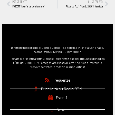
PRECEDENTE
SUCCESSIVO
FOSCO17 “Le mie canzoni amare”
Riccardo Fogli “Mondo 2020” Intervista
Direttore Responsabile: Giorgio Caruso – Editore R.T.M. srl Via Carlo Papa,
76 Modica(97015) P.IVA 00192480887
Testata Giornalistica “Rtm Giornale”, autorizzazione del Tribunale di Modica
n° 93 del 26/08/1977 Per segnalare eventuali errori nell’uso di materiale
riservato scriveteci a redazione@radiortm.it
Frequenze
Pubblicità su Radio RTM
Eventi
News