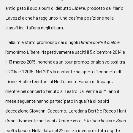
anticipato il suo album di debutto
Libere
, prodotto da Mario
Lavezzi e che ha raggiunto l’undicesima posizione nella
classifica italiana degli album.
L’album è stato promosso dai singoli
Dimmi
dov’è il cielo
e
l’omonimo
Libere
, rispettivamente usciti il 5 dicembre 2014 e
il 13 marzo 2015, nonché da un tour promozionale svoltosi tra
il 2014 e il 2015. Nel 2015 la cantante ha aperto il concerto di
Lionel Richie tenutosi al Mediolanum Forum di Assago,
mentre nel concerto tenuto al Teatro Dal Verme di Milano il
mese seguente hanno partecipato in qualità di ospiti
d’eccezione Giovanni Caccamo, Loredana Bertè e Rocco Hunt
rispettivamente nei brani
L’amore vero
,
E la luna bussò
e
Sono
molto buona
. Nella data del 22 marzo invece è stata ospite