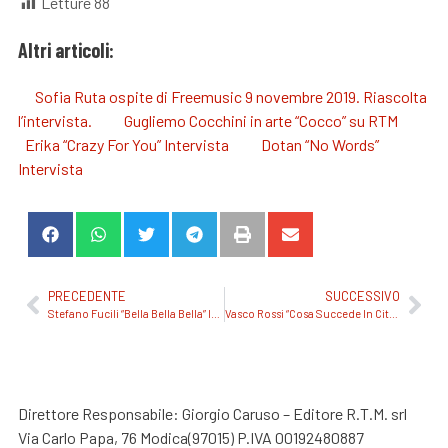
Letture
88
Altri articoli:
Sofia Ruta ospite di Freemusic 9 novembre 2019. Riascolta
l’intervista.
Gugliemo Cocchini in arte “Cocco” su RTM
Erika “Crazy For You” Intervista
Dotan “No Words”
Intervista
PRECEDENTE
SUCCESSIVO
Stefano Fucili “Bella Bella Bella” Intervista
Vasco Rossi “Cosa Succede In Città” Remix by Dj Luca Zanarini – Intervista
Direttore Responsabile: Giorgio Caruso – Editore R.T.M. srl
Via Carlo Papa, 76 Modica(97015) P.IVA 00192480887