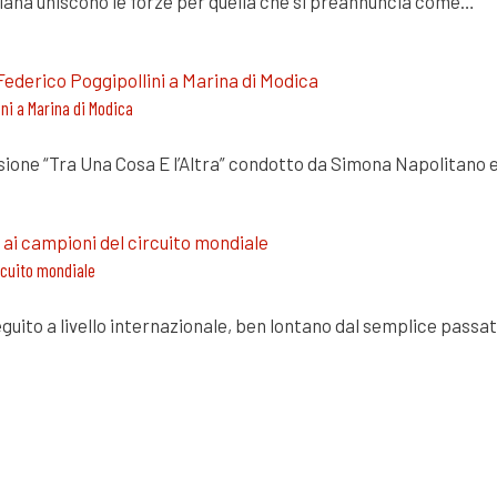
taliana uniscono le forze per quella che si preannuncia come…
ni a Marina di Modica
ssione “Tra Una Cosa E l’Altra” condotto da Simona Napolitano 
ircuito mondiale
guito a livello internazionale, ben lontano dal semplice pas