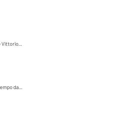
e Vittorio…
satempo da…