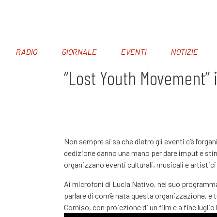
RADIO
GIORNALE
EVENTI
NOTIZIE
“Lost Youth Movement” il
Non sempre si sa che dietro gli eventi c’è l’org
dedizione danno una mano per dare imput e stimol
organizzano eventi culturali, musicali e artistici
Ai microfoni di Lucia Nativo, nel suo programma 
parlare di com’è nata questa organizzazione, e tu
Comiso, con proiezione di un film e a fine luglio 