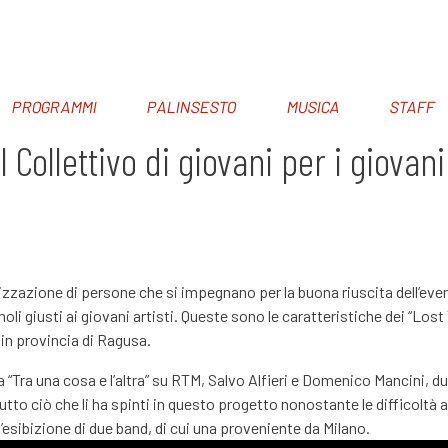
PROGRAMMI
PALINSESTO
MUSICA
STAFF
 Collettivo di giovani per i giovani
anizzazione di persone che si impegnano per la buona riuscita dell’eve
i giusti ai giovani artisti. Queste sono le caratteristiche dei “Lost
 in provincia di Ragusa.
“Tra una cosa e l’altra” su RTM, Salvo Alfieri e Domenico Mancini, du
tto ciò che li ha spinti in questo progetto nonostante le difficoltà 
l’esibizione di due band, di cui una proveniente da Milano.