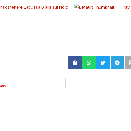
er sostenere LabCasa Gialla sul Molo
Play
uglio