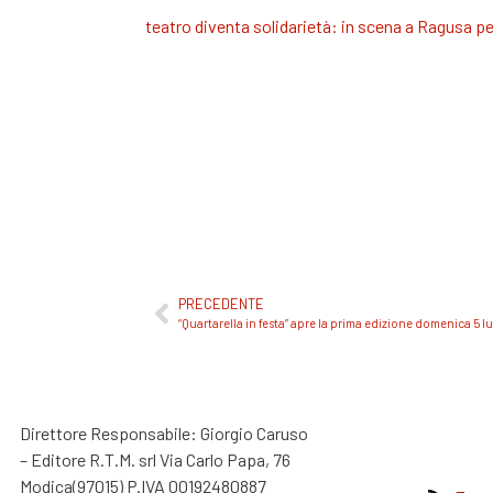
teatro diventa solidarietà: in scena a Ragusa p
PRECEDENTE
“Quartarella in festa” apre la prima edizione domenica 5 l
Direttore Responsabile: Giorgio Caruso
– Editore R.T.M. srl Via Carlo Papa, 76
Modica(97015) P.IVA 00192480887