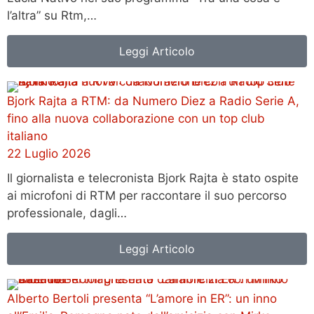
l’altra” su Rtm,…
Leggi Articolo
Bjork Rajta a RTM: da Numero Diez a Radio Serie A,
fino alla nuova collaborazione con un top club
italiano
22 Luglio 2026
Il giornalista e telecronista Bjork Rajta è stato ospite
ai microfoni di RTM per raccontare il suo percorso
professionale, dagli…
Leggi Articolo
Alberto Bertoli presenta “L’amore in ER”: un inno