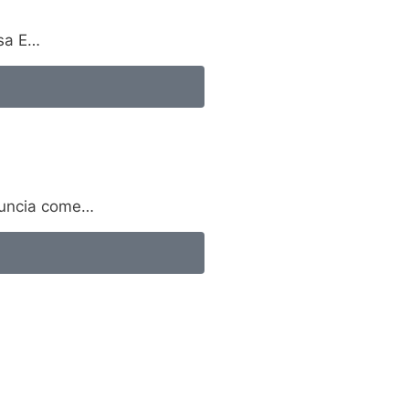
osa E…
nnuncia come…