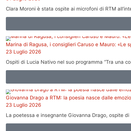
Clara Moroni è stata ospite ai microfoni di RTM all’
Marina di Ragusa, i consiglieri Caruso e Mauro: «Le 
23 Luglio 2026
Ospiti di Lucia Nativo nel suo programma “Tra una cos
Giovanna Drago a RTM: la poesia nasce dalle emozioni 
23 Luglio 2026
La poetessa e insegnante Giovanna Drago, ospite di 