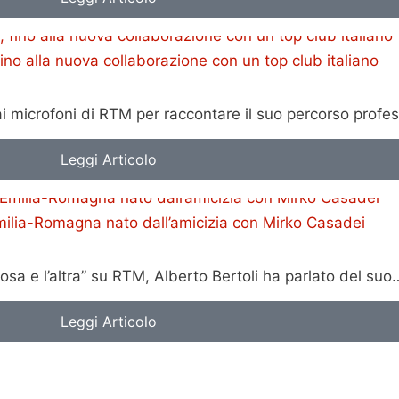
no alla nuova collaborazione con un top club italiano
e ai microfoni di RTM per raccontare il suo percorso profe
Leggi Articolo
’Emilia-Romagna nato dall’amicizia con Mirko Casadei
sa e l’altra” su RTM, Alberto Bertoli ha parlato del suo
Leggi Articolo