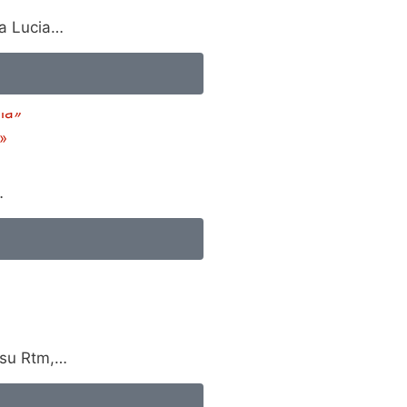
da Lucia…
»
…
 su Rtm,…