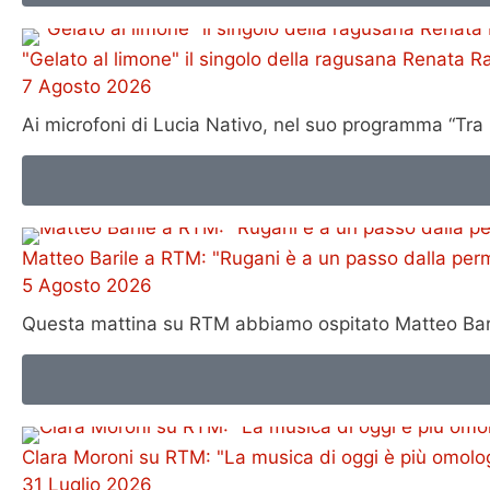
"Gelato al limone" il singolo della ragusana Renata R
7 Agosto 2026
Ai microfoni di Lucia Nativo, nel suo programma “Tra
Matteo Barile a RTM: "Rugani è a un passo dalla per
5 Agosto 2026
Questa mattina su RTM abbiamo ospitato Matteo Barile,
Clara Moroni su RTM: "La musica di oggi è più omologa
31 Luglio 2026