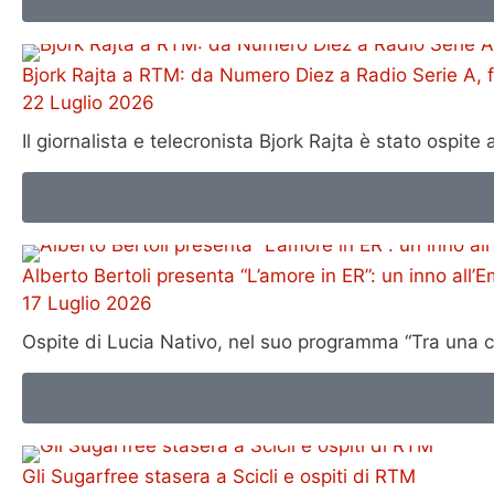
Bjork Rajta a RTM: da Numero Diez a Radio Serie A, fi
22 Luglio 2026
Il giornalista e telecronista Bjork Rajta è stato ospit
Alberto Bertoli presenta “L’amore in ER”: un inno all
17 Luglio 2026
Ospite di Lucia Nativo, nel suo programma “Tra una co
Gli Sugarfree stasera a Scicli e ospiti di RTM