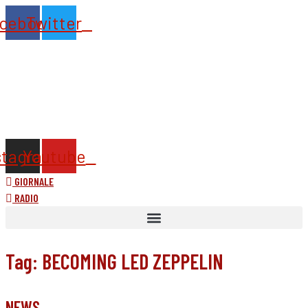
Vai
cebook
Twitter
al
contenuto
stagram
Youtube
GIORNALE
RADIO
Tag: BECOMING LED ZEPPELIN
NEWS