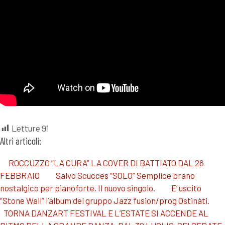
Letture
91
Altri articoli:
ROCCUZZO “LA CURA” LA COVER DI BATTIATO DAL 26
FEBBRAIO
Salvo Scucces “SOLO” Semplice brano
nostalgico per pianoforte. Il nuovo singolo.
E’ uscito
“Stone Wall” l’album del gruppo Jazz fusion/prog Ostinàti.
TORNA DANZART FESTIVAL E L’ESTATE SI ACCENDE AL