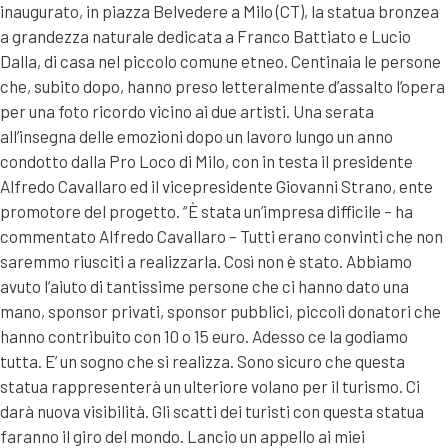
inaugurato, in piazza Belvedere a Milo (CT), la statua bronzea
a grandezza naturale dedicata a Franco Battiato e Lucio
Dalla, di casa nel piccolo comune etneo. Centinaia le persone
che, subito dopo, hanno preso letteralmente d’assalto l’opera
per una foto ricordo vicino ai due artisti. Una serata
all’insegna delle emozioni dopo un lavoro lungo un anno
condotto dalla Pro Loco di Milo, con in testa il presidente
Alfredo Cavallaro ed il vicepresidente Giovanni Strano, ente
promotore del progetto. “È stata un’impresa difficile – ha
commentato Alfredo Cavallaro – Tutti erano convinti che non
saremmo riusciti a realizzarla. Così non è stato. Abbiamo
avuto l’aiuto di tantissime persone che ci hanno dato una
mano, sponsor privati, sponsor pubblici, piccoli donatori che
hanno contribuito con 10 o 15 euro. Adesso ce la godiamo
tutta. E’ un sogno che si realizza. Sono sicuro che questa
statua rappresenterà un ulteriore volano per il turismo. Ci
darà nuova visibilità. Gli scatti dei turisti con questa statua
faranno il giro del mondo. Lancio un appello ai miei