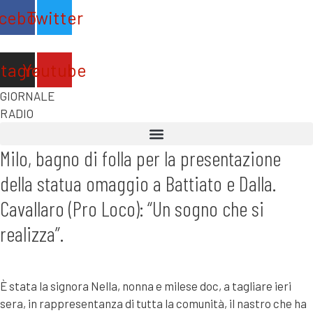
Vai
cebook
Twitter
al
contenuto
stagram
Youtube
GIORNALE
RADIO
Milo, bagno di folla per la presentazione
della statua omaggio a Battiato e Dalla.
Cavallaro (Pro Loco): “Un sogno che si
realizza”.
È stata la signora Nella, nonna e milese doc, a tagliare ieri
sera, in rappresentanza di tutta la comunità, il nastro che ha