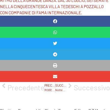
RITMO DELLA GRANDE DANZA. DAL 30 LUGLIO, SEI SERATE
NELLA CINQUECENTESCA VILLA TEDESCHI A POZZALLO
CON COMPAGNIE DI FAMA INTERNAZIONALE.
Precedente
Successivo
PRECEDENTE
SUCCESSIVO
ROBERTO VECCHIONI A MARINA DI MODICA HA REGALATO UNA SERATA RICCA DI INTENSE EMOZIONI. TESTI POETICI E CANZONI SENZA TEMPO PER UN CONCERTO MEMORABILE. STASERA TORNA IL TEATRO CON LA COMMEDIA “RIDIAMOCI SOPRA”.
Notte Bianca a Scicli del 19 Agosto 2022. Riascolta!