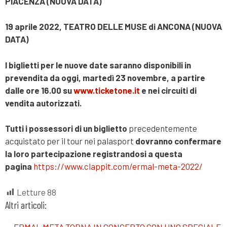
PIACENZA
(NUOVA DATA)
19 aprile 2022, TEATRO DELLE MUSE di ANCONA
(NUOVA
DATA)
I biglietti per le nuove date saranno disponibili in
prevendita da oggi, martedì 23 novembre, a partire
dalle ore 16.00 su
www.ticketone.it
e nei circuiti di
vendita autorizzati.
Tutti
i possessori di un biglietto
precedentemente
acquistato per il tour nei palasport
dovranno
confermare
la loro partecipazione registrandosi a questa
pagina
https://www.clappit.com/ermal-meta-2022/
Letture
88
Altri articoli:
ERMAL META TORNA IN CONCERTO CON UNO SPECIALE