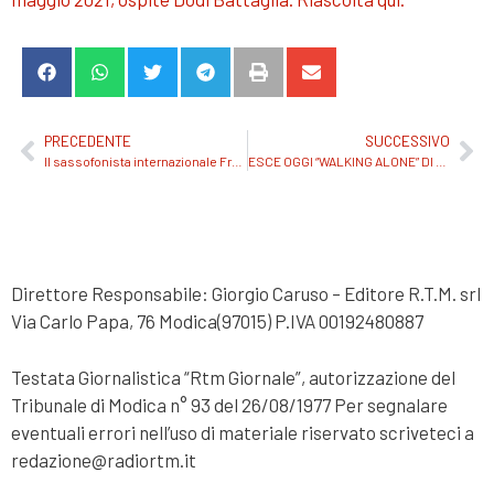
PRECEDENTE
SUCCESSIVO
Il sassofonista internazionale Francesco Cafiso presenta a Pozzallo il suo ultimo disco jazz ispirato al veliero “Irene of Boston” e dialoga con Corto Maltese
ESCE OGGI “WALKING ALONE” DI HELMET PROJECT.
Direttore Responsabile: Giorgio Caruso – Editore R.T.M. srl
Via Carlo Papa, 76 Modica(97015) P.IVA 00192480887
Testata Giornalistica “Rtm Giornale”, autorizzazione del
Tribunale di Modica n° 93 del 26/08/1977 Per segnalare
eventuali errori nell’uso di materiale riservato scriveteci a
redazione@radiortm.it