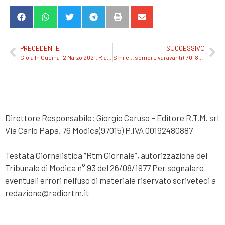
PRECEDENTE
SUCCESSIVO
Gioia In Cucina 12 Marzo 2021. Riascolta qui.
Smile… sorridi e vai avanti ( 70-80 ), puntata del 13 luglio 2021. Riascolta qui.
Direttore Responsabile: Giorgio Caruso – Editore R.T.M. srl
Via Carlo Papa, 76 Modica(97015) P.IVA 00192480887
Testata Giornalistica “Rtm Giornale”, autorizzazione del
Tribunale di Modica n° 93 del 26/08/1977 Per segnalare
eventuali errori nell’uso di materiale riservato scriveteci a
redazione@radiortm.it