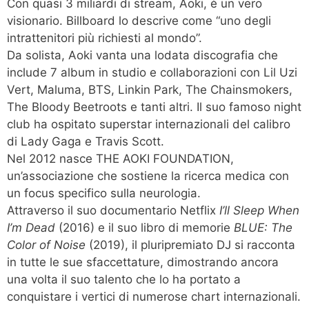
Con quasi 3 miliardi di stream, Aoki, è un vero
visionario. Billboard lo descrive come “uno degli
intrattenitori più richiesti al mondo”.
Da solista, Aoki vanta una lodata discografia che
include 7 album in studio e collaborazioni con Lil Uzi
Vert, Maluma, BTS, Linkin Park, The Chainsmokers,
The Bloody Beetroots e tanti altri. Il suo famoso night
club ha ospitato superstar internazionali del calibro
di Lady Gaga e Travis Scott.
Nel 2012 nasce THE AOKI FOUNDATION,
un’associazione che sostiene la ricerca medica con
un focus specifico sulla neurologia.
Attraverso il suo documentario Netflix
I’ll Sleep When
I’m Dead
(2016) e il suo libro di memorie
BLUE: The
Color of Noise
(2019), il pluripremiato DJ si racconta
in tutte le sue sfaccettature, dimostrando ancora
una volta il suo talento che lo ha portato a
conquistare i vertici di numerose chart internazionali.