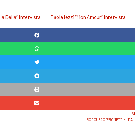
la Bella” Intervista
Paola Iezzi “Mon Amour” Intervista
S
ROCCUZZO “PROMETTIMI” DAL