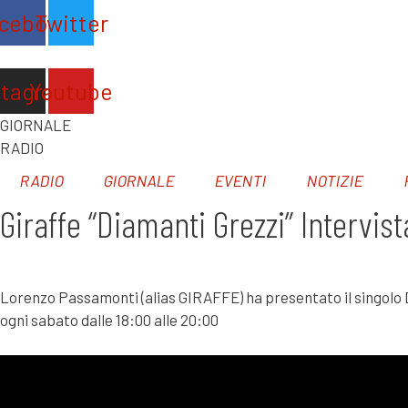
Vai
cebook
Twitter
al
contenuto
stagram
Youtube
GIORNALE
RADIO
RADIO
GIORNALE
EVENTI
NOTIZIE
Giraffe “Diamanti Grezzi” Intervist
Lorenzo Passamonti (alias GIRAFFE) ha presentato il singolo 
ogni sabato dalle 18:00 alle 20:00