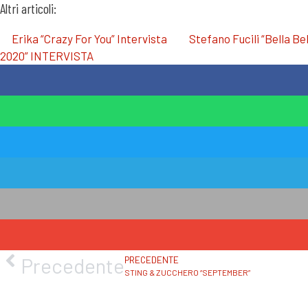
Altri articoli:
Erika “Crazy For You” Intervista
Stefano Fucili “Bella Bel
2020” INTERVISTA
Precedente
PRECEDENTE
STING & ZUCCHERO “SEPTEMBER”