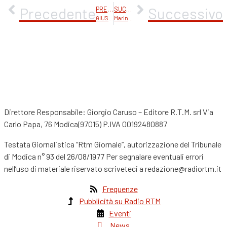
Precedente
Successivo
PRECEDENTE
SUCCESSIVO
GIUSY FERRERI ELETTRA LAMBORGHINI “LA ISLA” IL NUOVO BRANO
Marina Rei “Per Essere Felici” il nuovo album. Interivista.
Direttore Responsabile: Giorgio Caruso – Editore R.T.M. srl Via
Carlo Papa, 76 Modica(97015) P.IVA 00192480887
Testata Giornalistica “Rtm Giornale”, autorizzazione del Tribunale
di Modica n° 93 del 26/08/1977 Per segnalare eventuali errori
nell’uso di materiale riservato scriveteci a redazione@radiortm.it
Frequenze
Pubblicità su Radio RTM
Eventi
News