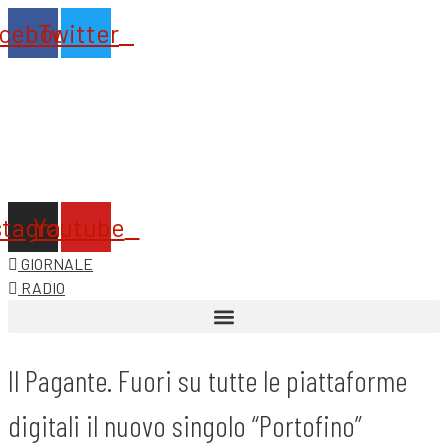
Vai
cebook
Twitter
al
contenuto
stagram
Youtube
GIORNALE
RADIO
Il Pagante. Fuori su tutte le piattaforme
digitali il nuovo singolo “Portofino”