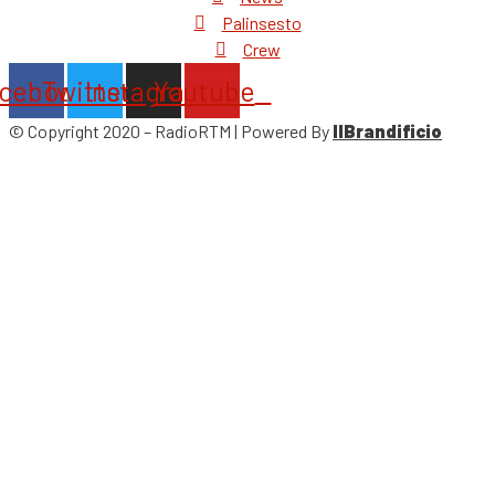
Palinsesto
Crew
cebook
Twitter
Instagram
Youtube
© Copyright 2020 – RadioRTM | Powered By
IlBrandificio