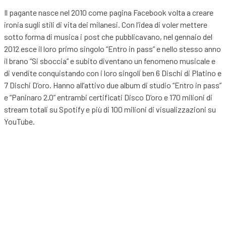
Il pagante nasce nel 2010 come pagina Facebook volta a creare
ironia sugli stili di vita dei milanesi. Con l’idea di voler mettere
sotto forma di musica i post che pubblicavano, nel gennaio del
2012 esce il loro primo singolo “Entro in pass” e nello stesso anno
il brano “Si sboccia” e subito diventano un fenomeno musicale e
di vendite conquistando con i loro singoli ben 6 Dischi di Platino e
7 Dischi D’oro. Hanno all’attivo due album di studio “Entro in pass”
e “Paninaro 2.0” entrambi certificati Disco D’oro e 170 milioni di
stream totali su Spotify e più di 100 milioni di visualizzazioni su
YouTube.