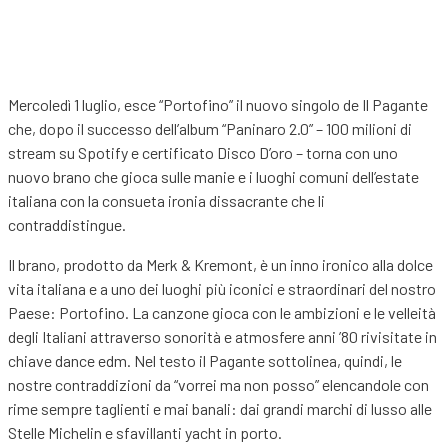
Mercoledì 1 luglio, esce “Portofino” il nuovo singolo de Il Pagante
che, dopo il successo dell’album “Paninaro 2.0” – 100 milioni di
stream su Spotify e certificato Disco D’oro – torna con uno
nuovo brano che gioca sulle manie e i luoghi comuni dell’estate
italiana con la consueta ironia dissacrante che li
contraddistingue.
Il brano, prodotto da Merk & Kremont, è un inno ironico alla dolce
vita italiana e a uno dei luoghi più iconici e straordinari del nostro
Paese: Portofino. La canzone gioca con le ambizioni e le velleità
degli Italiani attraverso sonorità e atmosfere anni ’80 rivisitate in
chiave dance edm. Nel testo il Pagante sottolinea, quindi, le
nostre contraddizioni da “vorrei ma non posso” elencandole con
rime sempre taglienti e mai banali: dai grandi marchi di lusso alle
Stelle Michelin e sfavillanti yacht in porto.