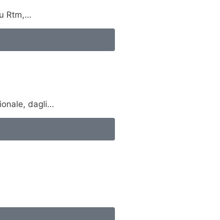
su Rtm,…
sionale, dagli…