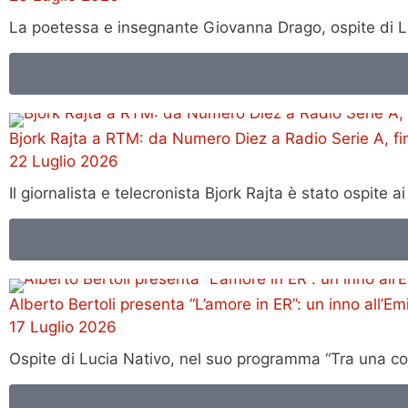
La poetessa e insegnante Giovanna Drago, ospite di Lu
Bjork Rajta a RTM: da Numero Diez a Radio Serie A, fin
22 Luglio 2026
Il giornalista e telecronista Bjork Rajta è stato ospite
Alberto Bertoli presenta “L’amore in ER”: un inno all’
17 Luglio 2026
Ospite di Lucia Nativo, nel suo programma “Tra una cos