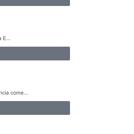
sa E…
nuncia come…