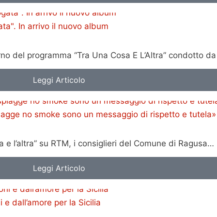
a". In arrivo il nuovo album
terno del programma “Tra Una Cosa E L’Altra” condotto d
Leggi Articolo
piagge no smoke sono un messaggio di rispetto e tutela»
 e l’altra” su RTM, i consiglieri del Comune di Ragusa…
Leggi Articolo
 dall’amore per la Sicilia