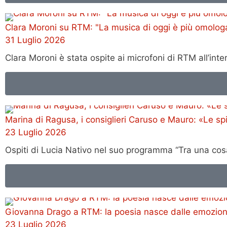
Clara Moroni su RTM: "La musica di oggi è più omologat
31 Luglio 2026
Clara Moroni è stata ospite ai microfoni di RTM all’in
Marina di Ragusa, i consiglieri Caruso e Mauro: «Le s
23 Luglio 2026
Ospiti di Lucia Nativo nel suo programma “Tra una cosa
Giovanna Drago a RTM: la poesia nasce dalle emozioni e
23 Luglio 2026