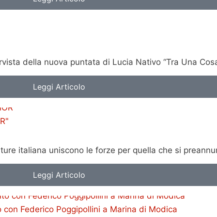
tervista della nuova puntata di Lucia Nativo “Tra Una Co
Leggi Articolo
R"
lture italiana uniscono le forze per quella che si prean
Leggi Articolo
o con Federico Poggipollini a Marina di Modica