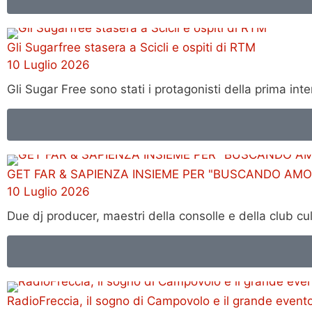
Gli Sugarfree stasera a Scicli e ospiti di RTM
10 Luglio 2026
Gli Sugar Free sono stati i protagonisti della prima in
GET FAR & SAPIENZA INSIEME PER "BUSCANDO AMO
10 Luglio 2026
Due dj producer, maestri della consolle e della club cu
RadioFreccia, il sogno di Campovolo e il grande event