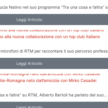
cia Nativo nel suo programma “Tra una cosa e l’altra” 
Leggi Articolo
o alla nuova collaborazione con un top club italiano
 ai microfoni di RTM per raccontare il suo percorso profes
Leggi Articolo
Emilia-Romagna nato dall’amicizia con Mirko Casadei
a e l’altra” su RTM, Alberto Bertoli ha parlato del suo…
Leggi Articolo