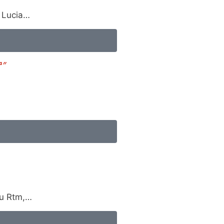
a Lucia…
su Rtm,…