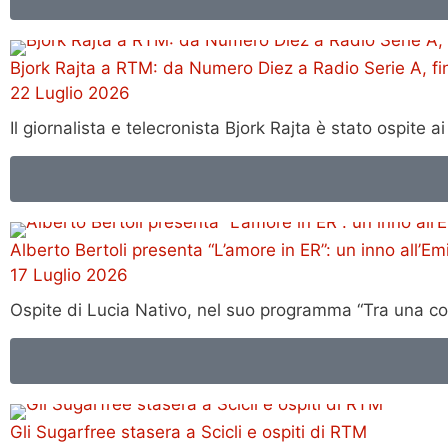
Bjork Rajta a RTM: da Numero Diez a Radio Serie A, fin
22 Luglio 2026
Il giornalista e telecronista Bjork Rajta è stato ospite
Alberto Bertoli presenta “L’amore in ER”: un inno all’
17 Luglio 2026
Ospite di Lucia Nativo, nel suo programma “Tra una cos
Gli Sugarfree stasera a Scicli e ospiti di RTM