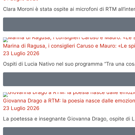
Clara Moroni è stata ospite ai microfoni di RTM all’in
Marina di Ragusa, i consiglieri Caruso e Mauro: «Le s
23 Luglio 2026
Ospiti di Lucia Nativo nel suo programma “Tra una cosa
Giovanna Drago a RTM: la poesia nasce dalle emozioni e
23 Luglio 2026
La poetessa e insegnante Giovanna Drago, ospite di Lu