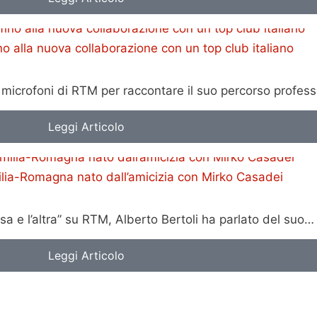
o alla nuova collaborazione con un top club italiano
 ai microfoni di RTM per raccontare il suo percorso profes
Leggi Articolo
Emilia-Romagna nato dall’amicizia con Mirko Casadei
a e l’altra” su RTM, Alberto Bertoli ha parlato del suo…
Leggi Articolo