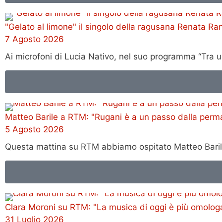
"Gelato al limone" il singolo della ragusana Renata Ran
7 Agosto 2026
Ai microfoni di Lucia Nativo, nel suo programma “Tra 
Matteo Barile a RTM: "Rugani è a un passo dalla perm
5 Agosto 2026
Questa mattina su RTM abbiamo ospitato Matteo Barile, 
Clara Moroni su RTM: "La musica di oggi è più omologat
31 Luglio 2026