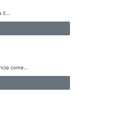
sa E…
nuncia come…