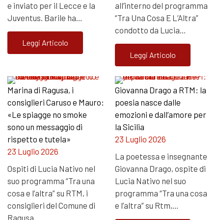
e inviato per il Lecce e la
all’interno del programma
Juventus. Barile ha…
“Tra Una Cosa E L’Altra”
condotto da Lucia…
Leggi Articolo
Leggi Articolo
Marina di Ragusa, i
Giovanna Drago a RTM: la
consiglieri Caruso e Mauro:
poesia nasce dalle
«Le spiagge no smoke
emozioni e dall’amore per
sono un messaggio di
la Sicilia
rispetto e tutela»
23 Luglio 2026
23 Luglio 2026
La poetessa e insegnante
Ospiti di Lucia Nativo nel
Giovanna Drago, ospite di
suo programma “Tra una
Lucia Nativo nel suo
cosa e l’altra” su RTM, i
programma “Tra una cosa
consiglieri del Comune di
e l’altra” su Rtm,…
Ragusa…