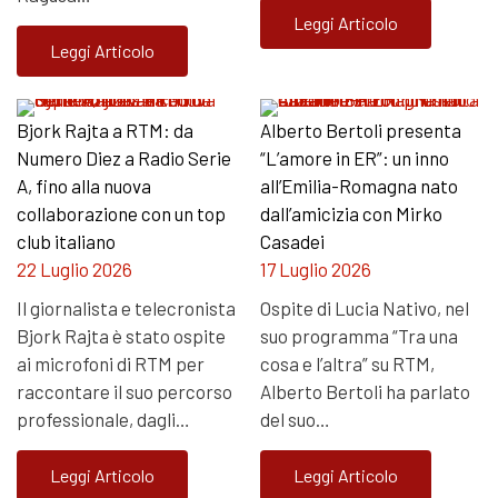
Leggi Articolo
Leggi Articolo
Bjork Rajta a RTM: da
Alberto Bertoli presenta
Numero Diez a Radio Serie
“L’amore in ER”: un inno
A, fino alla nuova
all’Emilia-Romagna nato
collaborazione con un top
dall’amicizia con Mirko
club italiano
Casadei
22 Luglio 2026
17 Luglio 2026
Il giornalista e telecronista
Ospite di Lucia Nativo, nel
Bjork Rajta è stato ospite
suo programma “Tra una
ai microfoni di RTM per
cosa e l’altra” su RTM,
raccontare il suo percorso
Alberto Bertoli ha parlato
professionale, dagli…
del suo…
Leggi Articolo
Leggi Articolo