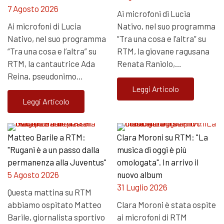
7 Agosto 2026
Ai microfoni di Lucia
Ai microfoni di Lucia
Nativo, nel suo programma
Nativo, nel suo programma
“Tra una cosa e l’altra” su
“Tra una cosa e l’altra” su
RTM, la giovane ragusana
RTM, la cantautrice Ada
Renata Raniolo,…
Reina, pseudonimo…
Leggi Articolo
Leggi Articolo
Matteo Barile a RTM:
Clara Moroni su RTM: "La
"Rugani è a un passo dalla
musica di oggi è più
permanenza alla Juventus"
omologata". In arrivo il
5 Agosto 2026
nuovo album
31 Luglio 2026
Questa mattina su RTM
abbiamo ospitato Matteo
Clara Moroni è stata ospite
Barile, giornalista sportivo
ai microfoni di RTM