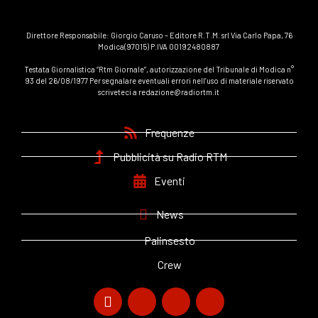
Direttore Responsabile: Giorgio Caruso – Editore R.T.M. srl Via Carlo Papa, 76
Modica(97015) P.IVA 00192480887
Testata Giornalistica “Rtm Giornale”, autorizzazione del Tribunale di Modica n°
93 del 26/08/1977 Per segnalare eventuali errori nell’uso di materiale riservato
scriveteci a redazione@radiortm.it
Frequenze
Pubblicità su Radio RTM
Eventi
News
Palinsesto
Crew