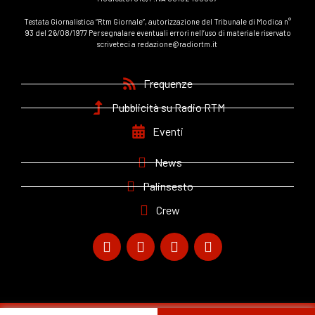
Testata Giornalistica “Rtm Giornale”, autorizzazione del Tribunale di Modica n°
93 del 26/08/1977 Per segnalare eventuali errori nell’uso di materiale riservato
scriveteci a redazione@radiortm.it
Frequenze
Pubblicità su Radio RTM
Eventi
News
Palinsesto
Crew