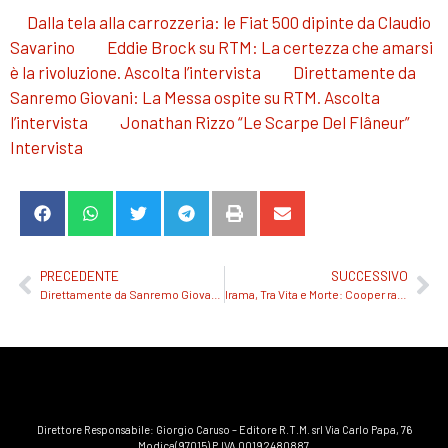
Dalla tela alla carrozzeria: le Fiat 500 dipinte da Claudio
Savarino
Eddie Brock su RTM: La certezza che amarsi
è la rivoluzione. Ascolta l’intervista
Direttamente da
Sanremo Giovani: La Messa ospite su RTM. Ascolta
l’intervista
Jonathan Rizzo “Le Scarpe Del Flâneur”
Intervista
PRECEDENTE
SUCCESSIVO
Direttamente da Sanremo Giovani: La Messa ospite su RTM. Ascolta l’intervista
Irama, Tra Vita e Morte: Cooper racconta l’album proponendo il Risotto al nero di seppia
Direttore Responsabile: Giorgio Caruso – Editore R.T.M. srl Via Carlo Papa, 76
Modica(97015) P.IVA 00192480887