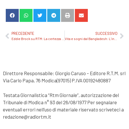
PRECEDENTE
SUCCESSIVO
Eddie Brock su RTM: La certezza che amarsi è la rivoluzione. Ascolta l’intervista
Vita e sogni dal Bangladesh: L’inizio emozionante di “A Piena Mente” con Hassain MD Tuhin
Direttore Responsabile: Giorgio Caruso – Editore R.T.M. srl
Via Carlo Papa, 76 Modica(97015) P.IVA 00192480887
Testata Giornalistica “Rtm Giornale”, autorizzazione del
Tribunale di Modica n° 93 del 26/08/1977 Per segnalare
eventuali errori nell’uso di materiale riservato scriveteci a
redazione@radiortm.it