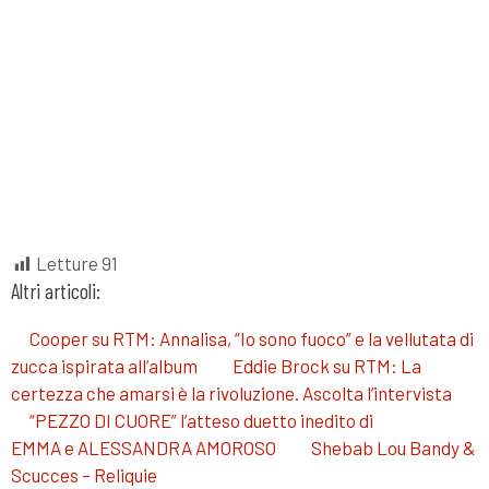
Letture
91
Altri articoli:
Cooper su RTM: Annalisa, “Io sono fuoco” e la vellutata di
zucca ispirata all’album
Eddie Brock su RTM: La
certezza che amarsi è la rivoluzione. Ascolta l’intervista
“PEZZO DI CUORE” l’atteso duetto inedito di
EMMA e ALESSANDRA AMOROSO
Shebab Lou Bandy &
Scucces – Reliquie