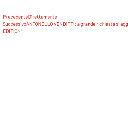
Precedente
Direttamente
Successivo
ANTONELLO VENDITTI: a grande richiesta si ag
EDITION”