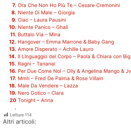
Ora Che Non Ho Più Te – Cesare Cremonini
Niente Di Male – Giorgia
Ciao – Laura Pausini
Niente Panico – Ghali
Buttalo Via – Mina
Hangover – Emma Marrone & Baby Gang
Amore Disperato – Achille Lauro
Il LInguaggio del Corpo – Paola & Chiara con B
Ragni – Tananai
Per Due Come Noi – Olly & Angelina Mango & Jvl
Mmh – Fred De Palma & Rose Villain
Male Da Vendere – Lazza
Nero Gotico – Clara
Tonight – Anna
Letture
114
Altri articoli: