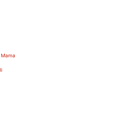
ig Mama
i