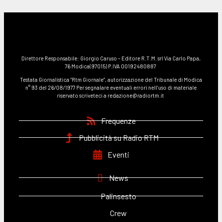
Direttore Responsabile: Giorgio Caruso – Editore R.T.M. srl Via Carlo Papa,
76 Modica(97015) P.IVA 00192480887
Testata Giornalistica “Rtm Giornale”, autorizzazione del Tribunale di Modica
n° 93 del 26/08/1977 Per segnalare eventuali errori nell’uso di materiale
riservato scriveteci a redazione@radiortm.it
Frequenze
Pubblicità su Radio RTM
Eventi
News
Palinsesto
Crew