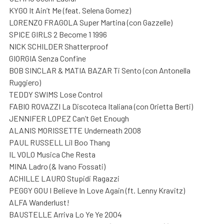
KYGO It Ain’t Me (feat. Selena Gomez)
LORENZO FRAGOLA Super Martina (con Gazzelle)
SPICE GIRLS 2 Become 1 1996
NICK SCHILDER Shatterproof
GIORGIA Senza Confine
BOB SINCLAR & MATIA BAZAR Ti Sento (con Antonella
Ruggiero)
TEDDY SWIMS Lose Control
FABIO ROVAZZI La Discoteca Italiana (con Orietta Berti)
JENNIFER LOPEZ Can’t Get Enough
ALANIS MORISSETTE Underneath 2008
PAUL RUSSELL Lil Boo Thang
IL VOLO Musica Che Resta
MINA Ladro (& Ivano Fossati)
ACHILLE LAURO Stupidi Ragazzi
PEGGY GOU I Believe In Love Again (ft. Lenny Kravitz)
ALFA Wanderlust!
BAUSTELLE Arriva Lo Ye Ye 2004