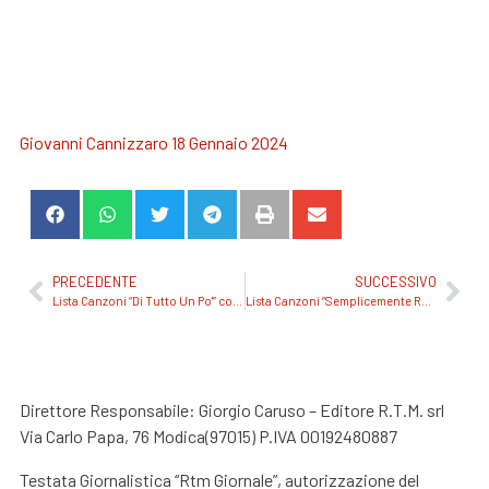
Giovanni Cannizzaro 18 Gennaio 2024
PRECEDENTE
SUCCESSIVO
Lista Canzoni “Di Tutto Un Po'” con Gianluigi 30 Gennaio 2024
Lista Canzoni “Semplicemente Radio” con Francesco Adamo 30 Gennaio 2024
Direttore Responsabile: Giorgio Caruso – Editore R.T.M. srl
Via Carlo Papa, 76 Modica(97015) P.IVA 00192480887
Testata Giornalistica “Rtm Giornale”, autorizzazione del