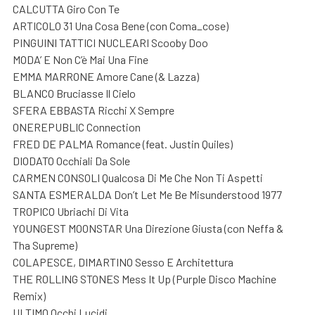
CALCUTTA Giro Con Te
ARTICOLO 31 Una Cosa Bene (con Coma_cose)
PINGUINI TATTICI NUCLEARI Scooby Doo
MODA’ E Non C’è Mai Una Fine
EMMA MARRONE Amore Cane (& Lazza)
BLANCO Bruciasse Il Cielo
SFERA EBBASTA Ricchi X Sempre
ONEREPUBLIC Connection
FRED DE PALMA Romance (feat. Justin Quiles)
DIODATO Occhiali Da Sole
CARMEN CONSOLI Qualcosa Di Me Che Non Ti Aspetti
SANTA ESMERALDA Don’t Let Me Be Misunderstood 1977
TROPICO Ubriachi Di Vita
YOUNGEST MOONSTAR Una Direzione Giusta (con Neffa &
Tha Supreme)
COLAPESCE, DIMARTINO Sesso E Architettura
THE ROLLING STONES Mess It Up (Purple Disco Machine
Remix)
ULTIMO Occhi Lucidi