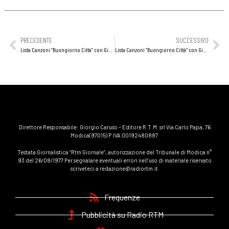
PRECEDENTE
SUCCESSIVO
Lista Canzoni “Buongiorno Città” con Giovanni Cannizzaro 09 Gennaio 2024
Lista Canzoni “Buongiorno Città” con Giovanni Cannizzaro 10 Gennaio 2024
Direttore Responsabile: Giorgio Caruso – Editore R.T.M. srl Via Carlo Papa, 76
Modica(97015) P.IVA 00192480887
Testata Giornalistica “Rtm Giornale”, autorizzazione del Tribunale di Modica n°
93 del 26/08/1977 Per segnalare eventuali errori nell’uso di materiale riservato
scriveteci a redazione@radiortm.it
Frequenze
Pubblicità su Radio RTM