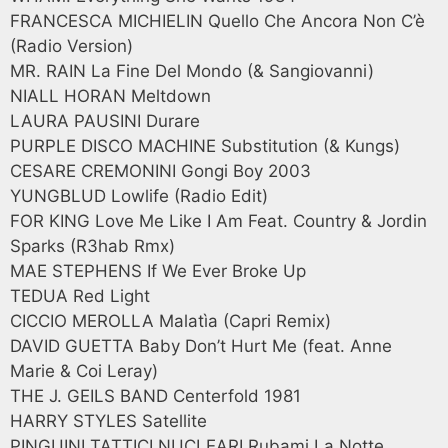
FRANCESCA MICHIELIN Quello Che Ancora Non C’è
(Radio Version)
MR. RAIN La Fine Del Mondo (& Sangiovanni)
NIALL HORAN Meltdown
LAURA PAUSINI Durare
PURPLE DISCO MACHINE Substitution (& Kungs)
CESARE CREMONINI Gongi Boy 2003
YUNGBLUD Lowlife (Radio Edit)
FOR KING Love Me Like I Am Feat. Country & Jordin
Sparks (R3hab Rmx)
MAE STEPHENS If We Ever Broke Up
TEDUA Red Light
CICCIO MEROLLA Malatìa (Capri Remix)
DAVID GUETTA Baby Don’t Hurt Me (feat. Anne
Marie & Coi Leray)
THE J. GEILS BAND Centerfold 1981
HARRY STYLES Satellite
PINGUINI TATTICI NUCLEARI Rubami La Notte