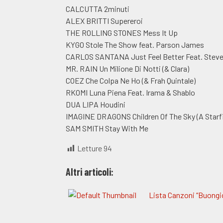
CALCUTTA 2minuti
ALEX BRITTI Supereroi
THE ROLLING STONES Mess It Up
KYGO Stole The Show feat. Parson James
CARLOS SANTANA Just Feel Better Feat. Steven
MR. RAIN Un Milione Di Notti (& Clara)
COEZ Che Colpa Ne Ho (& Frah Quintale)
RKOMI Luna Piena Feat. Irama & Shablo
DUA LIPA Houdini
IMAGINE DRAGONS Children Of The Sky (A Starfi
SAM SMITH Stay With Me
Letture
94
Altri articoli:
Lista Canzoni “Buongi