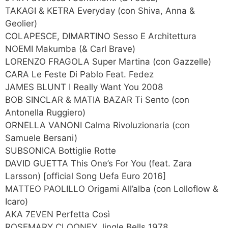
TAKAGI & KETRA Everyday (con Shiva, Anna &
Geolier)
COLAPESCE, DIMARTINO Sesso E Architettura
NOEMI Makumba (& Carl Brave)
LORENZO FRAGOLA Super Martina (con Gazzelle)
CARA Le Feste Di Pablo Feat. Fedez
JAMES BLUNT I Really Want You 2008
BOB SINCLAR & MATIA BAZAR Ti Sento (con
Antonella Ruggiero)
ORNELLA VANONI Calma Rivoluzionaria (con
Samuele Bersani)
SUBSONICA Bottiglie Rotte
DAVID GUETTA This One’s For You (feat. Zara
Larsson) [official Song Uefa Euro 2016]
MATTEO PAOLILLO Origami All’alba (con Lolloflow &
Icaro)
AKA 7EVEN Perfetta Così
ROSEMARY CLOONEY Jingle Bells 1978