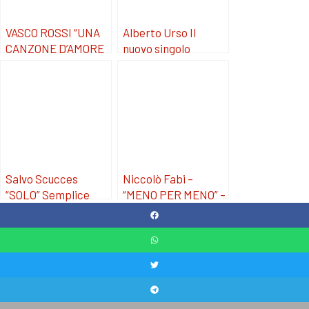
VASCO ROSSI “UNA
Alberto Urso Il
CANZONE D’AMORE
nuovo singolo
BUTTATA VIA”
“AMARSI E’ UN
MIRACOLO”
Salvo Scucces
Niccolò Fabi –
“SOLO” Semplice
“MENO PER MENO” –
brano nostalgico
un viaggio sonoro
per pianoforte. Il
tra passato e
nuovo singolo.
presente, in uscita il
2 dicembre.