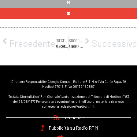
Precedente
Successivo
PRECEDENTE
SUCCESSIVO
RANCORE ANNUNCIATE NUOVE DATE DEL TOUR INDOOR PER PRESENTARE “XENOVERSO” IL NUOVO ALBUM
PINGUINI TATTICI NUCLEARI DISPONIBILE DAL 2 DICEMBRE 2022 IL NUOVO ALBUM DELLA BAND MULTIPLATINO FAKE NEWS
Direttore Responsabile: Giorgio Caruso – Editore R.T.M. srl Via Carlo Papa, 76
Modica(97015) P.IVA 00192480887
Testata Giornalistica “Rtm Giornale”, autorizzazione del Tribunale di Modica n° 93
del 26/08/1977 Per segnalare eventuali errori nell’uso di materiale riservato
scriveteci a redazione@radiortm.it
Frequenze
Pubblicità su Radio RTM