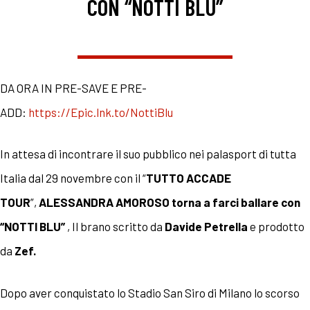
CON “NOTTI BLU”
DA ORA IN PRE-SAVE E PRE-
ADD:
https://Epic.lnk.to/NottiBlu
In attesa di incontrare il suo pubblico nei palasport di tutta
Italia dal 29 novembre con il “
TUTTO ACCADE
TOUR
”,
ALESSANDRA AMOROSO torna a farci ballare con
“NOTTI BLU”
, Il brano scritto
da
Davide Petrella
e prodotto
da
Zef.
Dopo aver conquistato lo Stadio San Siro di Milano lo scorso