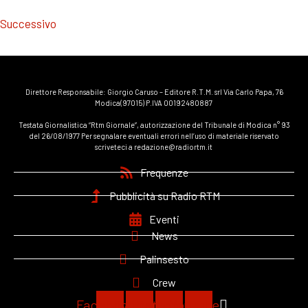
Successivo
Direttore Responsabile: Giorgio Caruso – Editore R.T.M. srl Via Carlo Papa, 76
Modica(97015) P.IVA 00192480887
Testata Giornalistica “Rtm Giornale”, autorizzazione del Tribunale di Modica n° 93
del 26/08/1977 Per segnalare eventuali errori nell’uso di materiale riservato
scriveteci a redazione@radiortm.it
Frequenze
Pubblicità su Radio RTM
Eventi
News
Palinsesto
Crew
Facebook
Twitter
Instagram
Youtube