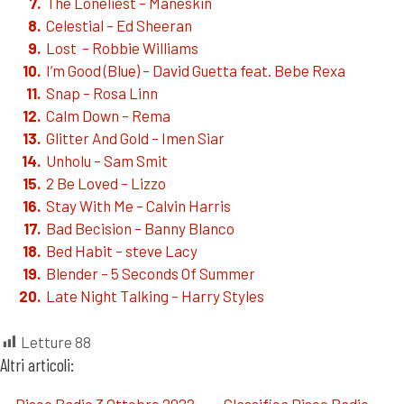
The Loneliest – Maneskin
Celestial – Ed Sheeran
Lost – Robbie Williams
I’m Good (Blue) – David Guetta feat. Bebe Rexa
Snap – Rosa Linn
Calm Down – Rema
Glitter And Gold – Imen Siar
Unholu – Sam Smit
2 Be Loved – Lizzo
Stay With Me – Calvin Harris
Bad Becision – Banny Blanco
Bed Habit – steve Lacy
Blender – 5 Seconds Of Summer
Late Night Talking – Harry Styles
Letture
88
Altri articoli:
Disco Radio 3 Ottobre 2022
Classifica Disco Radio