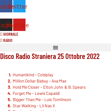
Vai
cebook
Twitter
al
contenuto
tagram
Youtube
GIORNALE
RADIO
Disco Radio Straniera 25 Ottobre 2022
Humanikind – Coldplay
Million Dollar Babuy – Ava Max
Hold Me Closer – Elton John & B. Spears
Forget Me – Lewis Capaldi
Bigger Than Me – Luis Tomlinson
Star Walking – Lil Nas X