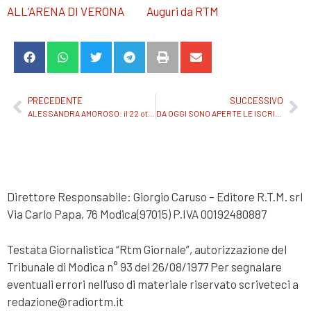
ALL’ARENA DI VERONA
Auguri da RTM
PRECEDENTE
SUCCESSIVO
ALESSANDRA AMOROSO: il 22 ottobre uscirà “TUTTO ACCADE”, l’atteso nuovo album di inediti. Da venerdì 3 settembre in radio il nuovo singolo “TUTTE LE VOLTE”.
DA OGGI SONO APERTE LE ISCRIZIONI AD AREA SANREMO 2021 MANIFESTAZIONE GESTITA E ORGANIZZATA DALLA FONDAZIONE ORCHESTRA SINFONICA DI SANREMO L’UNICO CONCORSO CHE FA ACCEDERE 4 ARTISTI EMERGENTI ALLA SERATA FINALE DI “SANREMO GIOVANI”
Direttore Responsabile: Giorgio Caruso – Editore R.T.M. srl
Via Carlo Papa, 76 Modica(97015) P.IVA 00192480887
Testata Giornalistica “Rtm Giornale”, autorizzazione del
Tribunale di Modica n° 93 del 26/08/1977 Per segnalare
eventuali errori nell’uso di materiale riservato scriveteci a
redazione@radiortm.it