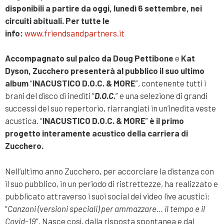
disponibili a partire da oggi, lunedì 6 settembre, nei
circuiti abituali. Per tutte le
info:
www.friendsandpartners.it
Accompagnato sul palco da Doug Pettibone
e
Kat
Dyson, Zucchero presenterà al pubblico il suo ultimo
album
“
INACUSTICO D.O.C. & MORE
”, contenente tutti i
brani del disco di inediti “
D.O.C.
” e una selezione di grandi
successi del suo repertorio, riarrangiati in un’inedita veste
acustica. “
INACUSTICO D.O.C. & MORE
”
è il primo
progetto interamente acustico della carriera di
Zucchero.
Nell’ultimo anno Zucchero, per accorciare la distanza con
il suo pubblico, in un periodo di ristrettezze, ha realizzato e
pubblicato attraverso i suoi social dei video live acustici:
“
Canzoni (versioni speciali) per ammazzare… il tempo e il
Covid-19
”. Nasce così, dalla risposta spontanea e dal