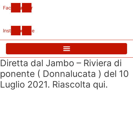
Vai
Facebook
Twitter
al
contenuto
Instagram
Youtube
Diretta dal Jambo – Riviera di
ponente ( Donnalucata ) del 10
Luglio 2021. Riascolta qui.