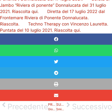
Jambo “Riviera di ponente” Donnalucata del 31 luglio
2021. Riascolta qui.
Diretta del 17 luglio 2022 dal
Frontemare Riviera di Ponente Donnalucata.
Riascolta.
Techno Therapy con Vincenzo Lauretta.
Puntata del 10 luglio 2021. Riascolta qui.
Precedente
Successivo
PRECEDENTE
SUCCESSIVO
Gioia In Cucina con Annagioia Gaglianò puntata del 14 luglio 2021. Riascolta qui.
Smile… sorridi e vai avanti, puntata del 15 luglio 2021. Riascolta qui.