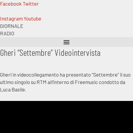
Vai
Facebook
Twitter
al
contenuto
Instagram
Youtube
GIORNALE
RADIO
Gheri “Settembre” Videointervista
Gheri in videocollegamento ha presentato “Settembre” il suo
ultimo singolo su RTM all’interno di Freemusic condotto da
Luca Basile.