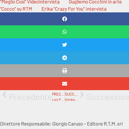
“Meglio Così” Videointervista
Gugliemo Cocchini in arte
“Cocco” su RTM
Erika “Crazy For You” Intervista
Precedente
Successivo
PRECEDENTE
SUCCESSIVO
Leo Pari “Forever” Intervista
Gimbo con Rastablanco e Francesco Bellani “9 Ore” Videointervista
Direttore Responsabile: Giorgio Caruso – Editore R.T.M. srl