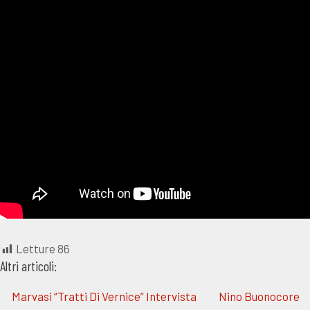
Letture
86
Altri articoli:
Marvasi “Tratti Di Vernice” Intervista
Nino Buonocore