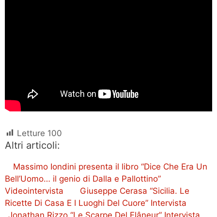
Letture
100
Altri articoli:
Massimo Iondini presenta il libro “Dice Che Era Un
Bell’Uomo… il genio di Dalla e Pallottino”
Videointervista
Giuseppe Cerasa “Sicilia. Le
Ricette Di Casa E I Luoghi Del Cuore” Intervista
Jonathan Rizzo “Le Scarpe Del Flâneur” Intervista