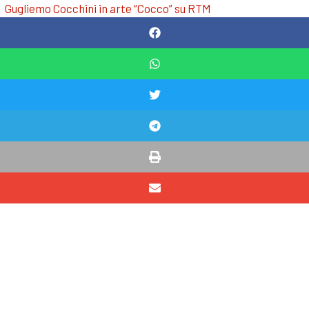
Gugliemo Cocchini in arte “Cocco” su RTM