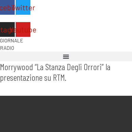
Vai
cebook
Twitter
al
contenuto
stagram
Youtube
GIORNALE
RADIO
Morrywood “La Stanza Degli Orrori” la
presentazione su RTM.