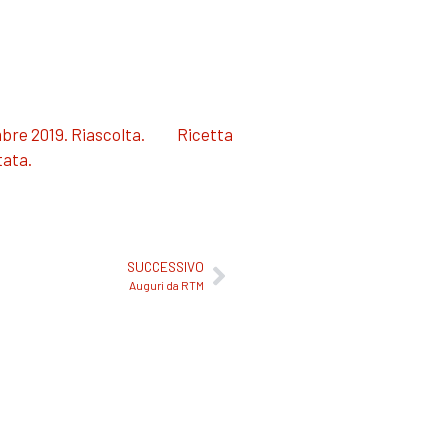
mbre 2019. Riascolta.
Ricetta
tata.
SUCCESSIVO
Auguri da RTM