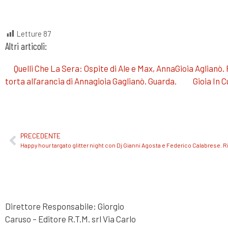
Letture
87
Altri articoli:
Quelli Che La Sera: Ospite di Ale e Max, AnnaGioia Aglianò.
torta all’arancia di Annagioia Gaglianò. Guarda.
Gioia In 
PRECEDENTE
Happy hour targato glitter night con Dj Gianni Agosta e Federico Calabrese. R
Direttore Responsabile: Giorgio
Caruso – Editore R.T.M. srl Via Carlo