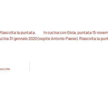
 Riascolta la puntata.
In cucina con Gioia, puntata 15 nove
Cucina 31 gennaio 2020 (ospite Antonio Paese). Riascolta la pun
iascolta.