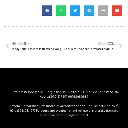
PRECEDENTE
SUCCESSIVO
Happy Hour: Riascolta la ricetta della signora Carmela detta Pina.
La Musica Dolce con Salvatore Belviglio: Riascolta la puntata del 30 ottobre 2019
Direttore Responsabile: Giorgio Caruso – Editore R.T.M. srl Via Carlo Papa, 76
Modica(97015) P.IVA 00192480887
Testata Giornalistica “Rtm Giornale”, autorizzazione del Tribunale di Modica n°
93 del 26/08/1977 Per segnalare eventuali errori nell’uso di materiale riservato
scriveteci a redazione@radiortm.it