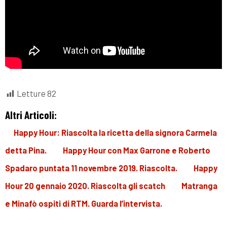
Letture
82
Altri Articoli:
Happy Hour: Riascolta la ricetta della signora Carmela
detta Pina.
Happy Hour con Max Garrone e Roberto
Spadaro puntata 11 novembre 2019. Riascolta.
Happy
Hour 20 gennaio 2020. Riascolta gli scatch
Matranga
e Minafò ospiti di RTM. Guarda l’intervista.